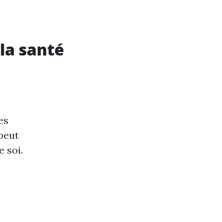
 la santé
es
peut
 soi.