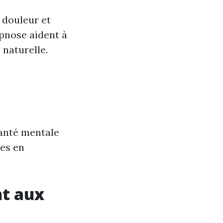
 douleur et
ypnose aident à
 naturelle.
anté mentale
mes en
t aux