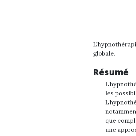
L'hypnothérapi
globale.
Résumé
L'hypnothé
les possib
L'hypnothé
notamment e
que complé
une approc