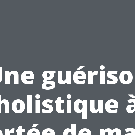
ne guéris
holistique 
ortée de ma