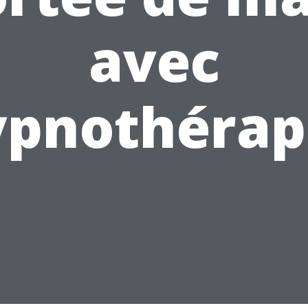
avec
ypnothérap