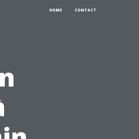
HOME
CONTACT
on
à
in